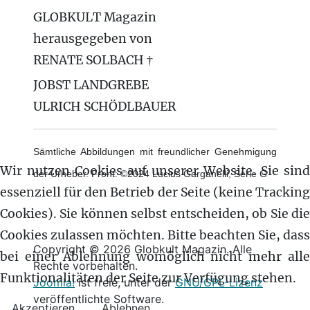
GLOBKULT Magazin
herausgegeben von
RENATE SOLBACH †
JOBST LANDGREBE
ULRICH SCHÖDLBAUER
Sämtliche Abbildungen mit freundlicher Genehmigung
Wir nutzen Cookies auf unserer Website. Sie sind
der Urheber. Front: ©2024 Lucius Garganelli, Serie G
essenziell für den Betrieb der Seite (keine Tracking
Cookies). Sie können selbst entscheiden, ob Sie die
Cookies zulassen möchten. Bitte beachten Sie, dass
Copyright © 2026 Globkult Magazin. Alle
bei einer Ablehnung womöglich nicht mehr alle
Rechte vorbehalten.
Funktionalitäten der Seite zur Verfügung stehen.
Joomla!
ist freie, unter der
GNU/GPL-Lizenz
veröffentlichte Software.
Akzeptieren
Ablehnen