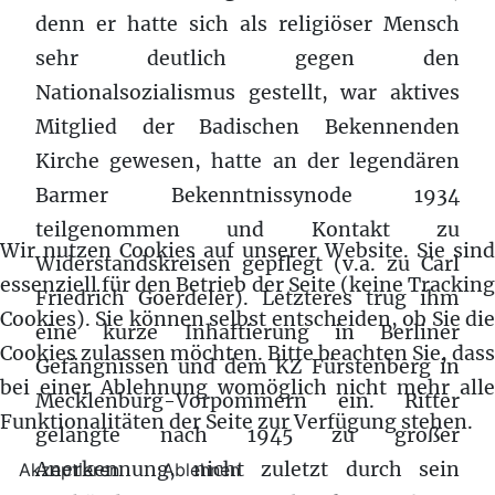
denn er hatte sich als religiöser Mensch
sehr deutlich gegen den
Nationalsozialismus gestellt, war aktives
Mitglied der Badischen Bekennenden
Kirche gewesen, hatte an der legendären
Barmer Bekenntnissynode 1934
teilgenommen und Kontakt zu
Wir nutzen Cookies auf unserer Website. Sie sind
Widerstandskreisen gepflegt (v.a. zu Carl
essenziell für den Betrieb der Seite (keine Tracking
Friedrich Goerdeler). Letzteres trug ihm
Cookies). Sie können selbst entscheiden, ob Sie die
eine kurze Inhaftierung in Berliner
Cookies zulassen möchten. Bitte beachten Sie, dass
Gefängnissen und dem KZ Fürstenberg in
bei einer Ablehnung womöglich nicht mehr alle
Mecklenburg-Vorpommern ein. Ritter
Funktionalitäten der Seite zur Verfügung stehen.
gelangte nach 1945 zu großer
Anerkennung, nicht zuletzt durch sein
Akzeptieren
Ablehnen