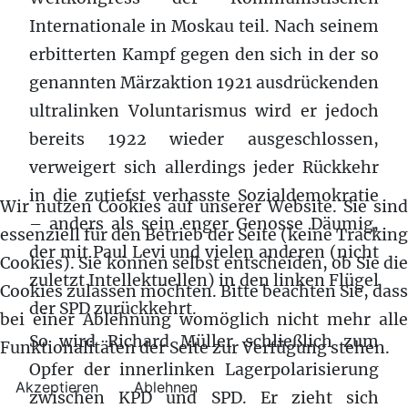
Internationale in Moskau teil. Nach seinem
erbitterten Kampf gegen den sich in der so
genannten Märzaktion 1921 ausdrückenden
ultralinken Voluntarismus wird er jedoch
bereits 1922 wieder ausgeschlossen,
verweigert sich allerdings jeder Rückkehr
in die zutiefst verhasste Sozialdemokratie
Wir nutzen Cookies auf unserer Website. Sie sind
– anders als sein enger Genosse Däumig,
essenziell für den Betrieb der Seite (keine Tracking
der mit Paul Levi und vielen anderen (nicht
Cookies). Sie können selbst entscheiden, ob Sie die
zuletzt Intellektuellen) in den linken Flügel
Cookies zulassen möchten. Bitte beachten Sie, dass
der SPD zurückkehrt.
bei einer Ablehnung womöglich nicht mehr alle
So wird Richard Müller schließlich zum
Funktionalitäten der Seite zur Verfügung stehen.
Opfer der innerlinken Lagerpolarisierung
Akzeptieren
Ablehnen
zwischen KPD und SPD. Er zieht sich