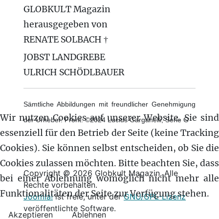
GLOBKULT Magazin
herausgegeben von
RENATE SOLBACH †
JOBST LANDGREBE
ULRICH SCHÖDLBAUER
Sämtliche Abbildungen mit freundlicher Genehmigung
Wir nutzen Cookies auf unserer Website. Sie sind
der Urheber. Front: ©2024 Lucius Garganelli, Serie G
essenziell für den Betrieb der Seite (keine Tracking
Cookies). Sie können selbst entscheiden, ob Sie die
Cookies zulassen möchten. Bitte beachten Sie, dass
Copyright © 2026 Globkult Magazin. Alle
bei einer Ablehnung womöglich nicht mehr alle
Rechte vorbehalten.
Funktionalitäten der Seite zur Verfügung stehen.
Joomla!
ist freie, unter der
GNU/GPL-Lizenz
veröffentlichte Software.
Akzeptieren
Ablehnen