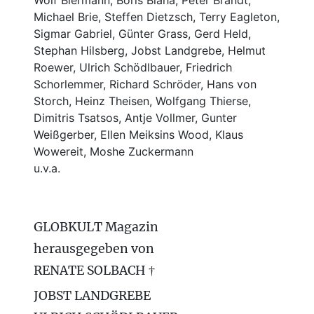
Wolf Biermann,
Boris Blaha,
Peter Brandt,
Michael Brie, Steffen Dietzsch, Terry Eagleton,
Sigmar Gabriel, Günter Grass, Gerd Held,
Stephan Hilsberg, Jobst Landgrebe, Helmut
Roewer, Ulrich Schödlbauer, Friedrich
Schorlemmer, Richard Schröder, Hans von
Storch, Heinz Theisen, Wolfgang Thierse,
Dimitris Tsatsos, Antje Vollmer, Gunter
Weißgerber, Ellen Meiksins Wood, Klaus
Wowereit, Moshe Zuckermann
u.v.a.
GLOBKULT Magazin
herausgegeben von
RENATE SOLBACH †
JOBST LANDGREBE