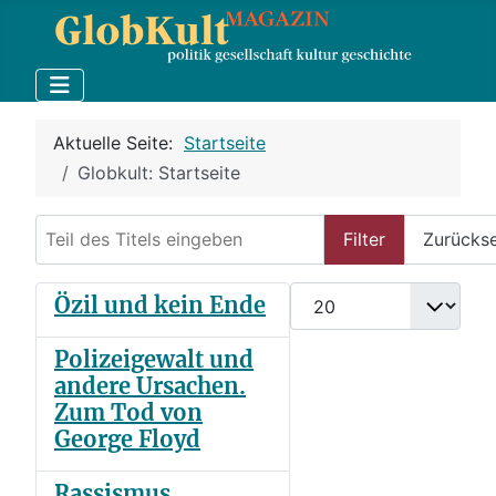
Aktuelle Seite:
Startseite
Globkult: Startseite
Teil des Titels eingeben
Filter
Zurücks
Anzeige #
Özil und kein Ende
Polizeigewalt und
andere Ursachen.
Zum Tod von
George Floyd
Rassismus.