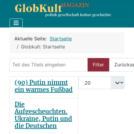
Aktuelle Seite:
Startseite
Globkult: Startseite
Teil des Titels eingeben
Filter
Zurücks
Anzeige #
(90) Putin nimmt
ein warmes Fußbad
Die
Aufgescheuchten.
Ukraine, Putin und
die Deutschen