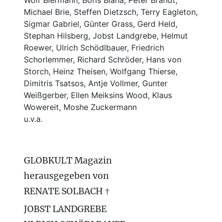
Wolf Biermann,
Boris Blaha,
Peter Brandt,
Michael Brie, Steffen Dietzsch, Terry Eagleton,
Sigmar Gabriel, Günter Grass, Gerd Held,
Stephan Hilsberg, Jobst Landgrebe, Helmut
Roewer, Ulrich Schödlbauer, Friedrich
Schorlemmer, Richard Schröder, Hans von
Storch, Heinz Theisen, Wolfgang Thierse,
Dimitris Tsatsos, Antje Vollmer, Gunter
Weißgerber, Ellen Meiksins Wood, Klaus
Wowereit, Moshe Zuckermann
u.v.a.
GLOBKULT Magazin
herausgegeben von
RENATE SOLBACH †
JOBST LANDGREBE