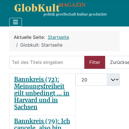
Aktuelle Seite:
Startseite
Globkult: Startseite
Teil des Titels eingeben
Filter
Zurücks
Anzeige #
Bannkreis (72):
Meinungsfreiheit
gilt unbedingt … in
Harvard und in
Sachsen
Bannkreis (79): Ich
cancele, also bin