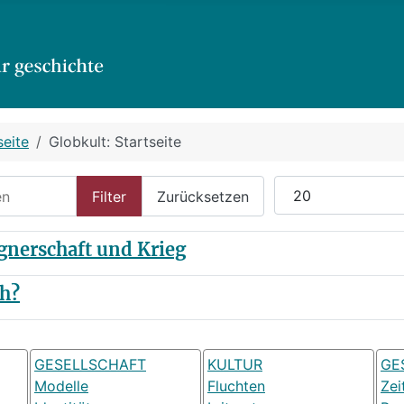
seite
Globkult: Startseite
n
Anzeige #
Filter
Zurücksetzen
gnerschaft und Krieg
h?
GESELLSCHAFT
KULTUR
GE
Modelle
Fluchten
Zei