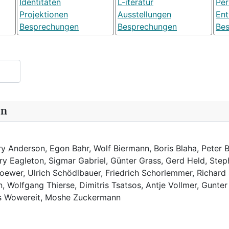
Identitäten
L-iteratur
Pe
Projektionen
Ausstellungen
Ent
Besprechungen
Besprechungen
Be
in
y Anderson, Egon Bahr, Wolf Biermann,
Boris Blaha,
Peter B
rry Eagleton, Sigmar Gabriel, Günter Grass, Gerd Held, Step
ewer, Ulrich Schödlbauer, Friedrich Schorlemmer, Richard
, Wolfgang Thierse, Dimitris Tsatsos, Antje Vollmer, Gunter
us Wowereit, Moshe Zuckermann