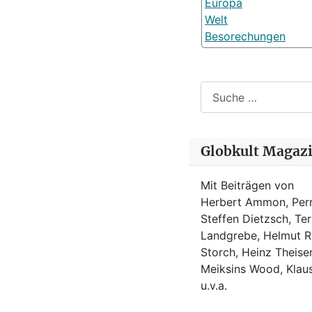
Europa
Welt
Besorechungen
Suchen
Globkult Magaz
Mit Beiträgen von
Herbert Ammon, Perr
Steffen Dietzsch, Te
Landgrebe, Helmut Ro
Storch, Heinz Theisen
Meiksins Wood, Kla
u.v.a.