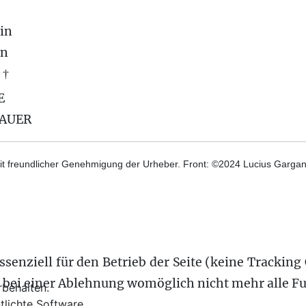
in
on
 †
E
BAUER
t freundlicher Genehmigung der Urheber. Front: ©2024 Lucius Gargane
senziell für den Betrieb der Seite (keine Tracking 
s bei einer Ablehnung womöglich nicht mehr alle Fu
behalten.
tlichte Software.