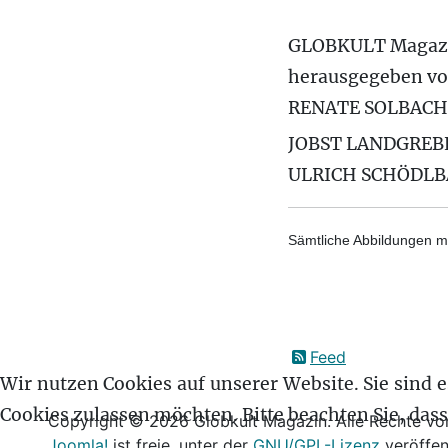
GLOBKULT Magaz
herausgegeben v
RENATE SOLBACH
JOBST LANDGREB
ULRICH SCHÖDL
Sämtliche Abbildungen mi
Feed
Wir nutzen Cookies auf unserer Website. Sie sind es
Cookies zulassen möchten. Bitte beachten Sie, das
Copyright © 2026 Globkult Magazin. Alle Rechte vor
Joomla!
ist freie, unter der
GNU/GPL-Lizenz
veröffen