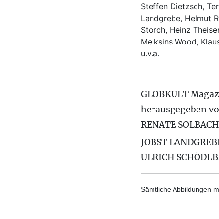
Steffen Dietzsch, Te
Landgrebe, Helmut Ro
Storch, Heinz Theisen
Meiksins Wood, Kla
u.v.a.
GLOBKULT Magaz
herausgegeben v
RENATE SOLBACH
JOBST LANDGREB
ULRICH SCHÖDL
Sämtliche Abbildungen mi