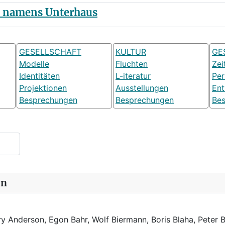
l namens Unterhaus
GESELLSCHAFT
KULTUR
GE
Modelle
Fluchten
Zei
Identitäten
L-iteratur
Pe
Projektionen
Ausstellungen
Ent
Besprechungen
Besprechungen
Be
in
y Anderson, Egon Bahr, Wolf Biermann,
Boris Blaha,
Peter B