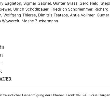
rry Eagleton, Sigmar Gabriel, Günter Grass, Gerd Held, Step
ewer, Ulrich Schödlbauer, Friedrich Schorlemmer, Richard
, Wolfgang Thierse, Dimitris Tsatsos, Antje Vollmer, Gunter
us Wowereit, Moshe Zuckermann
in
on
 †
E
BAUER
t freundlicher Genehmigung der Urheber. Front: ©2024 Lucius Gargane