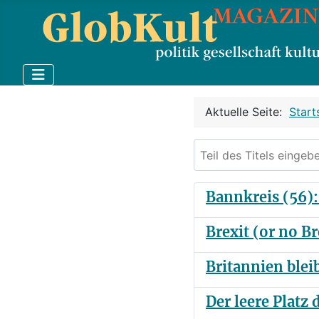
Aktuelle Seite:
Start
Teil des Titels eingebe
Bannkreis (56):
Brexit (or no B
Britannien bleib
Der leere Plat