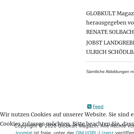
GLOBKULT Magaz
herausgegeben v
RENATE SOLBACH
JOBST LANDGREB
ULRICH SCHÖDL
Sämtliche Abbildungen mi
Feed
Wir nutzen Cookies auf unserer Website. Sie sind es
Cookies zulassen möchten. Bitte beachten Sie, das
Copyright © 2026 Globkult Magazin. Alle Rechte vor
Joomla!
ist freie, unter der
GNU/GPL-Lizenz
veröffen