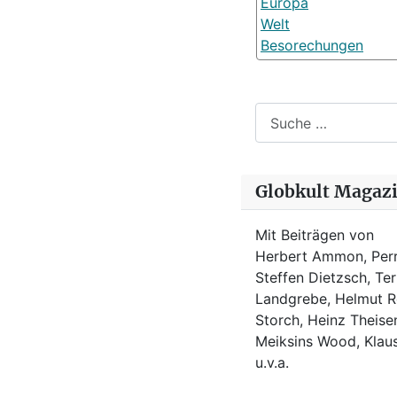
Europa
Welt
Besorechungen
Suchen
Globkult Magaz
Mit Beiträgen von
Herbert Ammon, Perr
Steffen Dietzsch, Te
Landgrebe, Helmut Ro
Storch, Heinz Theisen
Meiksins Wood, Kla
u.v.a.