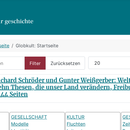
seite
Globkult: Startseite
n
Anzeige #
Filter
Zurücksetzen
ichard Schröder und Gunter Weißgerber: Wel
hn Thesen, die unser Land verändern, Freibu
144 Seiten
GESELLSCHAFT
KULTUR
GE
Modelle
Fluchten
Zei