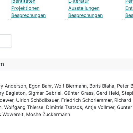
Identitäten
L-iteratur
Pe
Projektionen
Ausstellungen
Ent
Besprechungen
Besprechungen
Be
in
y Anderson, Egon Bahr, Wolf Biermann,
Boris Blaha,
Peter B
rry Eagleton, Sigmar Gabriel, Günter Grass, Gerd Held, Step
ewer, Ulrich Schödlbauer, Friedrich Schorlemmer, Richard
, Wolfgang Thierse, Dimitris Tsatsos, Antje Vollmer, Gunter
us Wowereit, Moshe Zuckermann