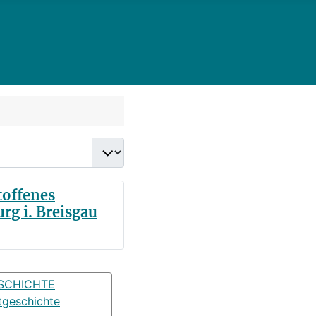
toffenes
rg i. Breisgau
SCHICHTE
tgeschichte