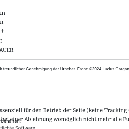
in
on
 †
E
BAUER
t freundlicher Genehmigung der Urheber. Front: ©2024 Lucius Gargane
senziell für den Betrieb der Seite (keine Tracking 
s bei einer Ablehnung womöglich nicht mehr alle Fu
behalten.
tlichte Software.