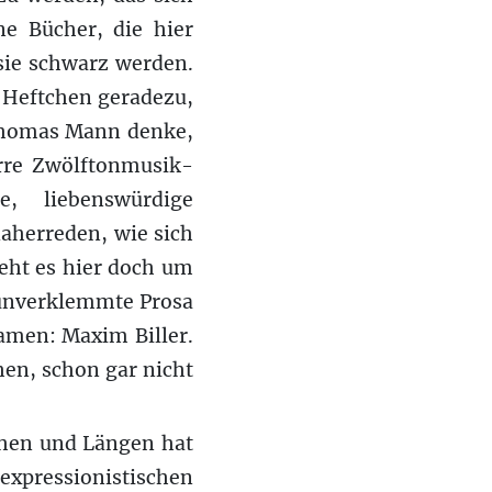
ne Bücher, die hier
 sie schwarz werden.
n Heftchen geradezu,
 Thomas Mann denke,
irre Zwölftonmusik-
e, liebenswürdige
daherreden, wie sich
geht es hier doch um
 unverklemmte Prosa
amen: Maxim Biller.
hen, schon gar nicht
en und Längen hat
xpressionistischen