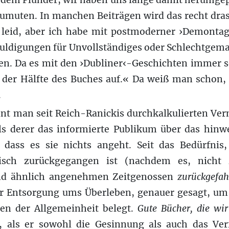
 dem Plunder, wir haben uns lange damit herumgepl
uten. In manchen Beiträgen wird das recht dra
 leid, aber ich habe mit postmoderner ›Demonta
uldigungen für Unvollständiges oder Schlechtgema
en. Da es mit den ›Dubliner‹-Geschichten immer so
 der Hälfte des Buches auf.« Da weiß man schon, 
.
ennt man seit Reich-Ranickis durchkalkulierten Ve
els derer das informierte Publikum über das hin
ass es sie nichts angeht. Seit das Bedürfnis, 
tisch zurückgegangen ist (nachdem es, nicht
nd ähnlich angenehmen Zeitgenossen
zurückgefah
r Entsorgung ums Überleben, genauer gesagt, um
en der Allgemeinheit belegt.
Gute Bücher, die wi
, als er sowohl die Gesinnung als auch das Ve