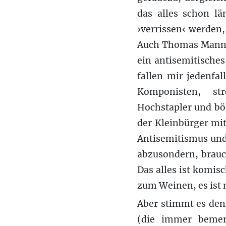
das alles schon lä
›verrissen‹ werden,
Auch Thomas Man
ein antisemitische
fallen mir jedenfa
Komponisten, str
Hochstapler und bös
der Kleinbürger mit
Antisemitismus und
abzusondern, brauc
Das alles ist komis
zum Weinen, es ist 
Aber stimmt es den
(die immer bemerk