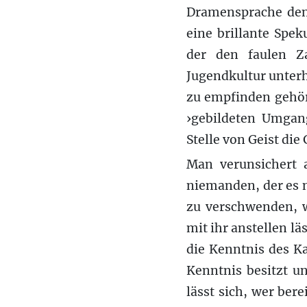
Dramensprache den
eine brillante Spek
der den faulen Z
Jugendkultur unterh
zu empfinden gehört
›gebildeten Umgan
Stelle von Geist die
Man verunsichert 
niemanden, der es ni
zu verschwenden, w
mit ihr anstellen lä
die Kenntnis des K
Kenntnis besitzt un
lässt sich, wer ber