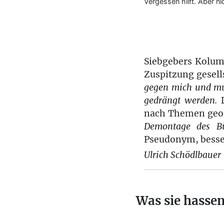
Vergessen hilft. Aber nic
Siebgebers Kolum
Zuspitzung gesel
gegen mich und mus
gedrängt werden.
D
nach Themen geor
Demontage des Bü
Pseudonym, besser
Ulrich Schödlbauer
Was sie hasse