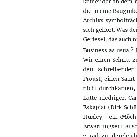
keiner der an dem r
die in eine Baugru
Archivs symbolträc
sich gehört. Was de
Geriesel, das auch n
Business as usual?
Wir einen Schritt 
dem schreibenden 
Proust, einen Saint
nicht durchkämen, 
Latte niedriger: C
Eskapist (Dirk Sch
Huxley – ein ›Möch
Erwartungsenttäus
geradezu, dergleich