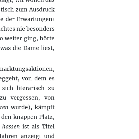
agt, wir wollen das
stisch zum Ausdruck
ge der Erwartungen‹
chtes nie besonders
 weiter ging, hörte
was die Dame liest,
rmarktungsaktionen,
weggeht, von dem es
sich literarisch zu
 zu vergessen, von
ren
wurde), kämpft
 den knappen Platz,
r hassen
ist als Titel
rfahren anzeigt und