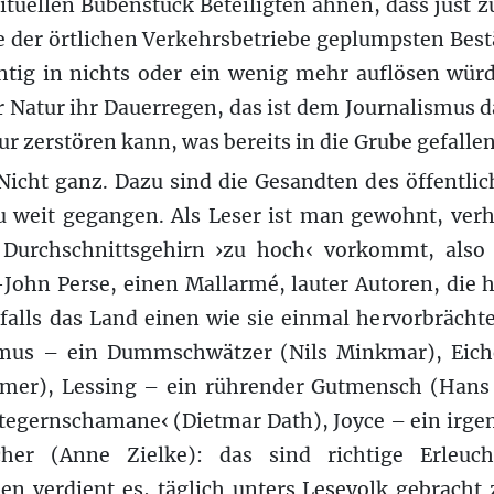
ituellen Bubenstück Beteiligten ahnen, dass just zu
be der örtlichen Verkehrsbetriebe geplumpsten Bes
htig in nichts oder ein wenig mehr auflösen wür
r Natur ihr Dauerregen, das ist dem Journalismus da
ur zerstören kann, was bereits in die Grube gefallen 
 Nicht ganz. Dazu sind die Gesandten des öffentli
zu weit gegangen. Als Leser ist man gewohnt, ver
Durchschnittsgehirn ›zu hoch‹ vorkommt, also 
-John Perse, einen Mallarmé, lauter Autoren, die
falls das Land einen wie sie einmal hervorbrächte
amus – ein Dummschwätzer (Nils Minkmar), Eich
ümer), Lessing – ein rührender Gutmensch (Hans
tegernschamane‹ (Dietmar Dath), Joyce – ein irg
cher (Anne Zielke): das sind richtige Erleuch
en verdient es, täglich unters Lesevolk gebracht