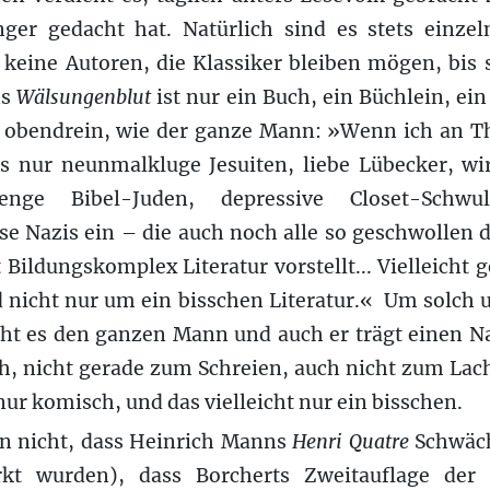
nger gedacht hat. Natürlich sind es stets einzel
 keine Autoren, die Klassiker bleiben mögen, bis
ns
Wälsungenblut
ist nur ein Buch, ein Büchlein, ei
s obendrein, wie der ganze Mann: »Wenn ich an
lls nur neunmalkluge Jesuiten, liebe Lübecker, w
enge Bibel-Juden, depressive Closet-Schwul
e Nazis ein – die auch noch alle so geschwollen 
 Bildungskomplex Literatur vorstellt... Vielleicht 
 nicht nur um ein bisschen Literatur.« Um solch
ht es den ganzen Mann und auch er trägt einen N
ch, nicht gerade zum Schreien, auch nicht zum Lac
nur komisch, und das vielleicht nur ein bisschen.
n nicht, dass Heinrich Manns
Henri Quatre
Schwäch
t wurden), dass Borcherts Zweitauflage der e