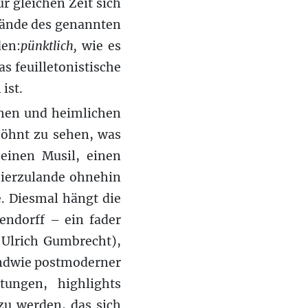
r gleichen Zeit sich
tände des genannten
den:
pünktlich,
wie es
s feuilletonistische
ist.
chen und heimlichen
höhnt zu sehen, was
einen Musil, einen
 hierzulande ohnehin
. Diesmal hängt die
endorff – ein fader
 Ulrich Gumbrecht),
endwie postmoderner
tungen, highlights
 zu werden, das sich