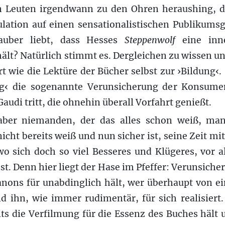
 Leuten irgendwann zu den Ohren heraushing, 
ulation auf einen sensationalistischen Publikums
auber liebt, dass Hesses
Steppenwolf
eine inn
ält? Natürlich stimmt es. Dergleichen zu wissen u
 wie die Lektüre der Bücher selbst zur ›Bildung‹
g‹ die sogenannte Verunsicherung der Konsumen
 Gaudi tritt, die ohnehin überall Vorfahrt genießt.
aber niemanden, der das alles schon weiß, man
cht bereits weiß und nun sicher ist, seine Zeit mi
o sich doch so viel Besseres und Klügeres, vor 
sst. Denn hier liegt der Hase im Pfeffer: Verunsicher
anons für unabdinglich hält, wer überhaupt von 
d ihn, wie immer rudimentär, für sich realisiert
eits die Verfilmung für die Essenz des Buches hält 