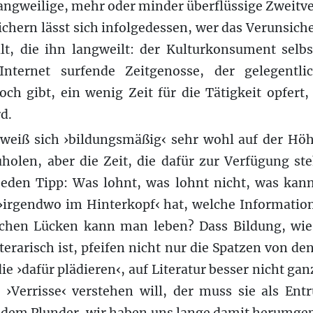
angweilige, mehr oder minder überflüssige Zweitv
sichern lässt sich infolgedessen, wer das Verunsich
ält, die ihn langweilt: der Kulturkonsument selbs
nternet surfende Zeitgenosse, der gelegentli
h gibt, ein wenig Zeit für die Tätigkeit opfert,
d.
 weiß sich ›bildungsmäßig‹ sehr wohl auf der Höhe
olen, aber die Zeit, die dafür zur Verfügung steh
jeden Tipp: Was lohnt, was lohnt nicht, was kan
›irgendwo im Hinterkopf‹ hat, welche Information
lchen Lücken kann man leben? Dass Bildung, wi
iterarisch ist, pfeifen nicht nur die Spatzen von d
ie ›dafür plädieren‹, auf Literatur besser nicht ga
 ›Verrisse‹ verstehen will, der muss sie als En