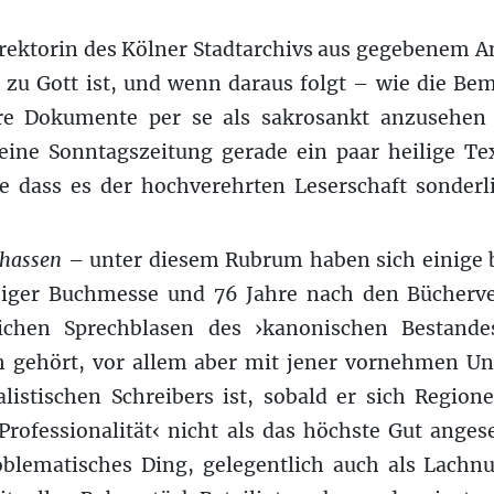
ektorin des Kölner Stadtarchivs aus gegebenem An
 zu Gott ist, und wenn daraus folgt – wie die B
hre Dokumente per se als sakrosankt anzusehen 
eine Sonntagszeitung gerade ein paar heilige T
e dass es der hochverehrten Leserschaft sonderli
 hassen
– unter diesem Rubrum haben sich einige 
pziger Buchmesse und 76 Jahre nach den Bücherv
lichen Sprechblasen des ›kanonischen Bestan
ch gehört, vor allem aber mit jener vornehmen Un
alistischen Schreibers ist, sobald er sich Region
e Professionalität‹ nicht als das höchste Gut anges
oblematisches Ding, gelegentlich auch als Lac