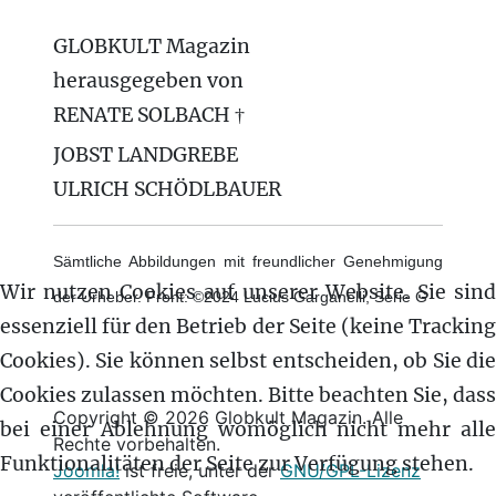
GLOBKULT Magazin
herausgegeben von
RENATE SOLBACH †
JOBST LANDGREBE
ULRICH SCHÖDLBAUER
Sämtliche Abbildungen mit freundlicher Genehmigung
Wir nutzen Cookies auf unserer Website. Sie sind
der Urheber. Front: ©2024 Lucius Garganelli, Serie G
essenziell für den Betrieb der Seite (keine Tracking
Cookies). Sie können selbst entscheiden, ob Sie die
Cookies zulassen möchten. Bitte beachten Sie, dass
Copyright © 2026 Globkult Magazin. Alle
bei einer Ablehnung womöglich nicht mehr alle
Rechte vorbehalten.
Funktionalitäten der Seite zur Verfügung stehen.
Joomla!
ist freie, unter der
GNU/GPL-Lizenz