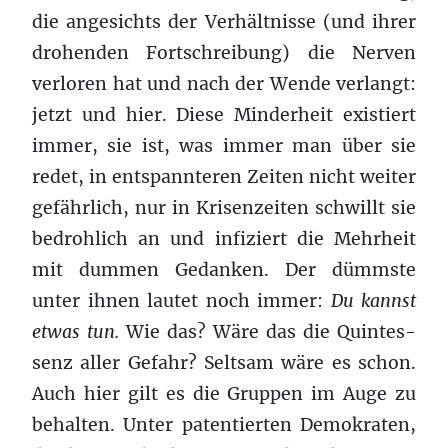
die angesichts der Ver­hält­nisse (und ihrer
dro­hen­den Fortschrei­bung) die Ner­ven
ver­loren hat und nach der Wende ver­langt:
jetzt und hier. Diese Min­der­heit existiert
immer, sie ist, was immer man über sie
redet, in entspannteren Zeiten nicht weiter
gefährlich, nur in Krisen­zeiten schwillt sie
bedrohlich an und infiziert die Mehrheit
mit dum­men Gedanken. Der dümmste
unter ihnen lautet noch immer:
Du kannst
etwas tun.
Wie das? Wäre das die Quin­tes­
senz aller Gefahr? Seltsam wäre es schon.
Auch hier gilt es die Gruppen im Auge zu
behalten. Unter patentierten Demokraten,