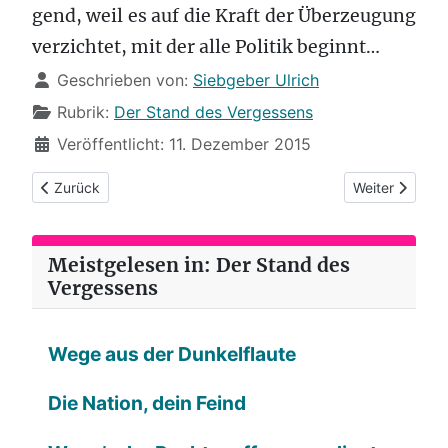
gend, weil es auf die Kraft der Überzeu­gung
verzichtet, mit der alle Poli­tik beginnt…
Details
Geschrieben von:
Siebgeber Ulrich
Rubrik:
Der Stand des Vergessens
Veröffentlicht: 11. Dezember 2015
Vorheriger Beitrag: Täter*innen
Nächster Beit
Zurück
Weiter
Meistgelesen in: Der Stand des
Vergessens
Wege aus der Dunkelflaute
Die Nation, dein Feind