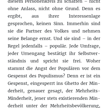
diesem Per­so­n­enkreis zu schaf­fen – nicht
ohne Anlass, nicht ohne Grund. Denn es
ergibt, aus ihrer Inter­essen­lage
gesprochen, keinen Sinn. Immerhin sind
sie die Part­ner des Volkes und nehmen
seine Belange ernst. Und sie sind – in der
Regel jeden­falls – pop­ulär. Jede Umfrage,
jeder Urnen­gang bestätigt ihr Selb­stver­
ständ­nis und spricht sie frei. Woher
stammt die Angst der Pop­ulären vor dem
Gespenst des Pop­ulis­mus? Denn er ist ein
Gespenst, einges­perrt ins Ghetto der Min­
der­heit, genauer gesagt, der Mehrheits-
Minderheit, jener stets existieren­den Min­
der­heit unter der Mehrheits­bevölkerung,