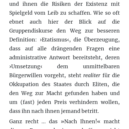
und ihnen die Risiken der Exis­tenz mit
Spiel­geld vom Leib zu schaf­fen. Wie so oft
ebnet auch hier der Blick auf die
Gruppendiskurse den Weg zur besseren
Def­i­n­i­tion: ›Etatismus‹, die Überzeugung,
dass auf alle drängenden Fragen eine
administrative Antwort bereitsteht, deren
›Umsetzung‹ dem unmittelbaren
Bürgerwillen vorgeht, steht
realiter
für die
Okku­pa­tion des Staates durch Eliten, die
den Weg zur Macht gefun­den haben und
um (fast) jeden Preis ver­hin­dern wollen,
dass ihn nach ihnen jemand betritt.
Ganz recht ... das »Nach Ihnen!« macht