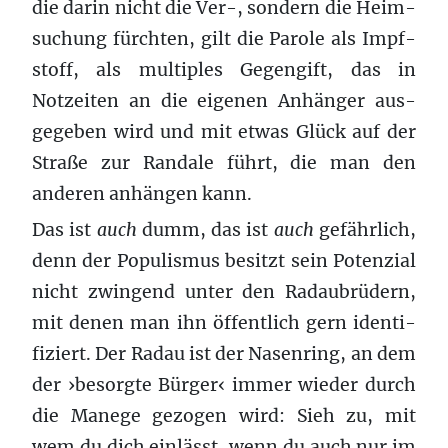
die darin nicht die Ver-, son­dern die Heim­
suchung fürchten, gilt die Parole als Impf­
stoff, als mul­ti­ples Gegengift, das in
Notzeiten an die eige­nen Anhänger aus­
gegeben wird und mit etwas Glück auf der
Straße zur Ran­dale führt, die man den
anderen anhän­gen kann.
Das ist
auch
dumm, das ist
auch
gefährlich,
denn der Pop­ulis­mus besitzt sein Poten­zial
nicht zwingend unter den Radaubrüdern,
mit denen man ihn öffentlich gern iden­ti­
fiziert. Der Radau ist der Nasen­ring, an dem
der ›besorgte Bürger‹ immer wieder durch
die Manege gezo­gen wird: Sieh zu, mit
wem du dich ein­lässt, wenn du auch nur im