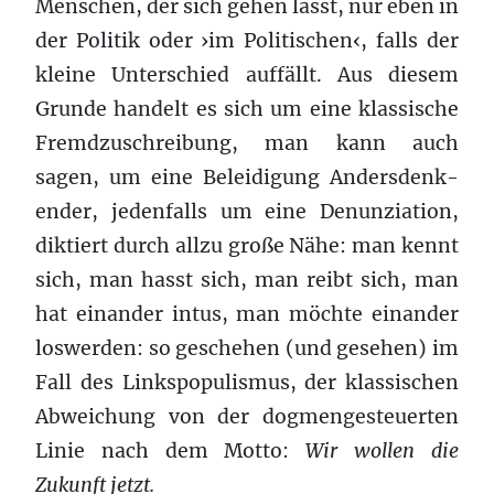
Men­schen, der sich gehen lässt, nur eben in
der Poli­tik oder ›im Poli­tischen‹, falls der
kleine Unter­schied auf­fällt. Aus diesem
Grunde han­delt es sich um eine klas­sis­che
Fremdzuschrei­bung, man kann auch
sagen, um eine Belei­di­gung Ander­s­denk­
ender, jeden­falls um eine Denun­zi­a­tion,
dik­tiert durch allzu große Nähe: man kennt
sich, man hasst sich, man reibt sich, man
hat einan­der intus, man möchte einan­der
loswer­den: so geschehen (und gese­hen) im
Fall des Linkspop­ulis­mus, der klas­sis­chen
Abwe­ichung von der dog­menges­teuerten
Linie nach dem Motto:
Wir wollen die
Zukunft jetzt.