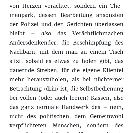
von Herzen ver­achtet, son­dern ein The­
men­park, dessen Bear­beitung anson­sten
der Polizei und den Gerichten über­lassen
bleibt –
also
das Verächtlich­machen
Ander­s­denk­ender, die Beschimp­fung des
Nach­barn, mit dem man an einem Tisch
sitzt, sobald es etwas zu holen gibt, das
dauernde Streben, für die eigene Klien­tel
mehr her­auszu­holen, als bei nüchterner
Betra­ch­tung ›drin‹ ist, die Selb­st­be­di­enung
bei vollen (oder auch leeren) Kassen,
also
das ganz nor­male Handw­erk des – nein,
nicht des poli­tis­chen, dem Gemein­wohl
verpflichteten Men­schen, son­dern des