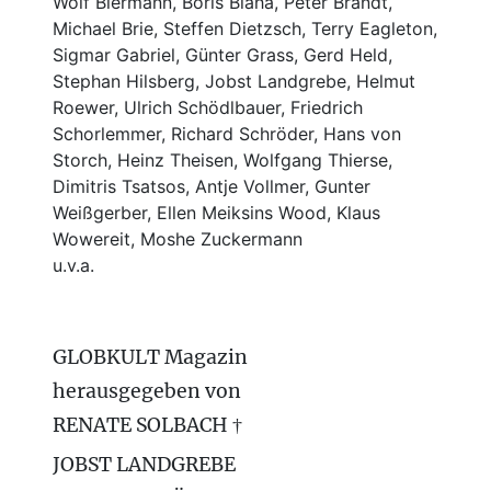
Wolf Biermann,
Boris Blaha,
Peter Brandt,
Michael Brie, Steffen Dietzsch, Terry Eagleton,
Sigmar Gabriel, Günter Grass, Gerd Held,
Stephan Hilsberg, Jobst Landgrebe, Helmut
Roewer, Ulrich Schödlbauer, Friedrich
Schorlemmer, Richard Schröder, Hans von
Storch, Heinz Theisen, Wolfgang Thierse,
Dimitris Tsatsos, Antje Vollmer, Gunter
Weißgerber, Ellen Meiksins Wood, Klaus
Wowereit, Moshe Zuckermann
u.v.a.
GLOBKULT Magazin
herausgegeben von
RENATE SOLBACH †
JOBST LANDGREBE