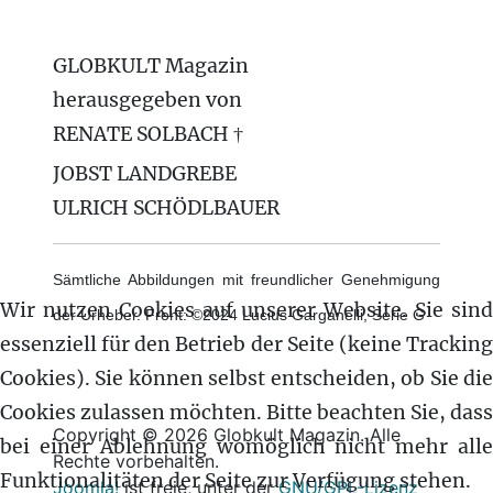
GLOBKULT Magazin
herausgegeben von
RENATE SOLBACH †
JOBST LANDGREBE
ULRICH SCHÖDLBAUER
Sämtliche Abbildungen mit freundlicher Genehmigung
Wir nutzen Cookies auf unserer Website. Sie sind
der Urheber. Front: ©2024 Lucius Garganelli, Serie G
essenziell für den Betrieb der Seite (keine Tracking
Cookies). Sie können selbst entscheiden, ob Sie die
Cookies zulassen möchten. Bitte beachten Sie, dass
Copyright © 2026 Globkult Magazin. Alle
bei einer Ablehnung womöglich nicht mehr alle
Rechte vorbehalten.
Funktionalitäten der Seite zur Verfügung stehen.
Joomla!
ist freie, unter der
GNU/GPL-Lizenz