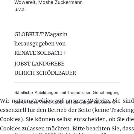
Wowereit, Moshe Zuckermann
u.v.a.
GLOBKULT Magazin
herausgegeben von
RENATE SOLBACH †
JOBST LANDGREBE
ULRICH SCHÖDLBAUER
Sämtliche Abbildungen mit freundlicher Genehmigung
Wir nutzen Cookies auf unserer Website. Sie sind
der Urheber. Front: ©2024 Lucius Garganelli, Serie G
essenziell für den Betrieb der Seite (keine Tracking
Cookies). Sie können selbst entscheiden, ob Sie die
Cookies zulassen möchten. Bitte beachten Sie, dass