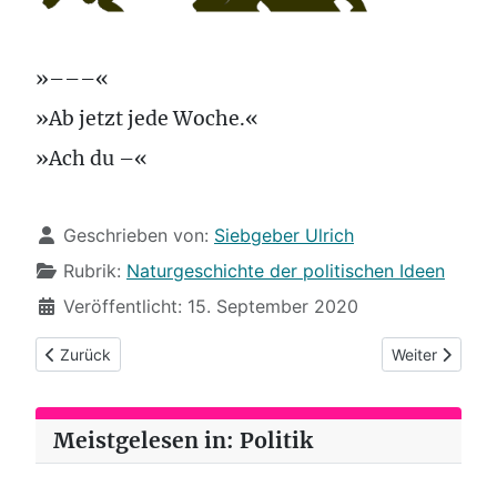
»–––«
»Ab jetzt jede Woche.«
»Ach du –«
Details
Geschrieben von:
Siebgeber Ulrich
Rubrik:
Naturgeschichte der politischen Ideen
Veröffentlicht: 15. September 2020
Vorheriger Beitrag: (79) Hasenland ist abgebrannt
Nächster Beitr
Zurück
Weiter
Meistgelesen in: Politik