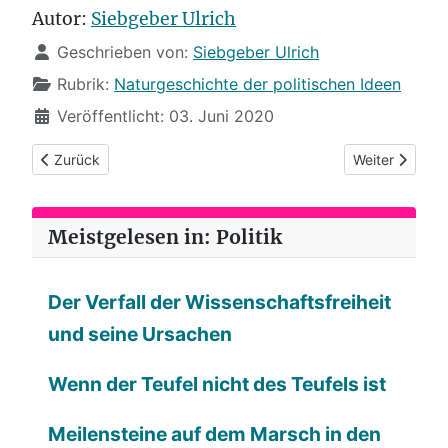
Autor:
Siebgeber Ulrich
Details
Geschrieben von:
Siebgeber Ulrich
Rubrik:
Naturgeschichte der politischen Ideen
Veröffentlicht: 03. Juni 2020
Vorheriger Beitrag: (77) Ein Virus geht viral
Nächster Beitr
Zurück
Weiter
Meistgelesen in: Politik
Der Verfall der Wissenschaftsfreiheit
und seine Ursachen
Wenn der Teufel nicht des Teufels ist
Meilensteine auf dem Marsch in den