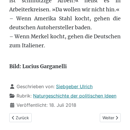
ist schmutzige Arbeit!« heißt es in
Arbeiterkreisen. »Da wollen wir nicht hin.«
– Wenn Amerika Stahl kocht, gehen die
deutschen Autohersteller baden.
– Wenn Merkel kocht, gehen die Deutschen
zum Italiener.
Bild: Lucius Garganelli
Details
Geschrieben von:
Siebgeber Ulrich
Rubrik:
Naturgeschichte der politischen Ideen
Veröffentlicht: 18. Juli 2018
Vorheriger Beitrag: (52) Im Lagerkoller
Nächster Beitr
Zurück
Weiter