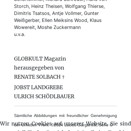
Storch, Heinz Theisen, Wolfgang Thierse,
Dimitris Tsatsos, Antje Vollmer, Gunter
Weißgerber, Ellen Meiksins Wood, Klaus
Wowereit, Moshe Zuckermann
u.v.a.
GLOBKULT Magazin
herausgegeben von
RENATE SOLBACH †
JOBST LANDGREBE
ULRICH SCHÖDLBAUER
Sämtliche Abbildungen mit freundlicher Genehmigung
Wir nutzen Cookies auf unserer Website. Sie sind
der Urheber. Front: ©2024 Lucius Garganelli, Serie G