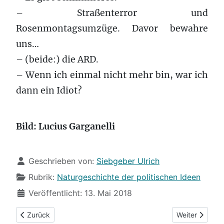
– Straßenterror und
Rosenmontagsumzüge. Davor bewahre
uns…
– (beide:) die ARD.
– Wenn ich einmal nicht mehr bin, war ich
dann ein Idiot?
Bild: Lucius Garganelli
Details
Geschrieben von:
Siebgeber Ulrich
Rubrik:
Naturgeschichte der politischen Ideen
Veröffentlicht: 13. Mai 2018
Vorheriger Beitrag: (44) Das konservative Morgenbrevier
Nächster Beit
Zurück
Weiter