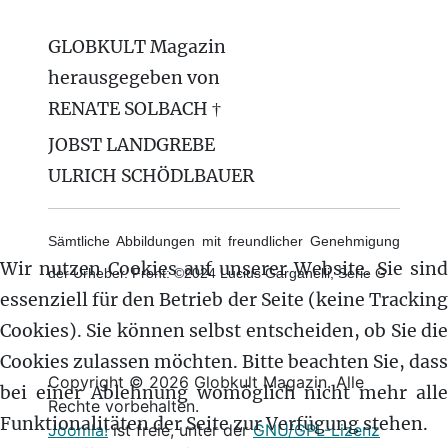
GLOBKULT Magazin
herausgegeben von
RENATE SOLBACH †
JOBST LANDGREBE
ULRICH SCHÖDLBAUER
Sämtliche Abbildungen mit freundlicher Genehmigung
Wir nutzen Cookies auf unserer Website. Sie sind
der Urheber. Front: ©2024 Lucius Garganelli, Serie G
essenziell für den Betrieb der Seite (keine Tracking
Cookies). Sie können selbst entscheiden, ob Sie die
Cookies zulassen möchten. Bitte beachten Sie, dass
Copyright © 2026 Globkult Magazin. Alle
bei einer Ablehnung womöglich nicht mehr alle
Rechte vorbehalten.
Funktionalitäten der Seite zur Verfügung stehen.
Joomla!
ist freie, unter der
GNU/GPL-Lizenz