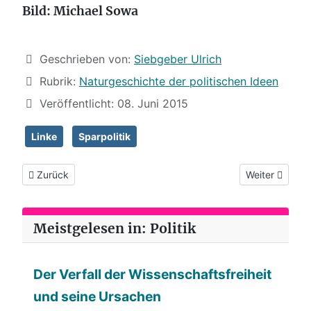
Bild: Michael Sowa
Details
Geschrieben von:
Siebgeber Ulrich
Rubrik:
Naturgeschichte der politischen Ideen
Veröffentlicht: 08. Juni 2015
Linke
Sparpolitik
Vorheriger Beitrag: (14) Insel der Ratlosen
Nächster Beitr
Zurück
Weiter
Meistgelesen in: Politik
Der Verfall der Wissenschaftsfreiheit
und seine Ursachen