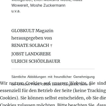
Wowereit, Moshe Zuckermann
u.v.a.
GLOBKULT Magazin
herausgegeben von
RENATE SOLBACH †
JOBST LANDGREBE
ULRICH SCHÖDLBAUER
Sämtliche Abbildungen mit freundlicher Genehmigung
Wir nutzen Cookies auf unserer Website. Sie sind
der Urheber. Front: ©2024 Lucius Garganelli, Serie G
essenziell für den Betrieb der Seite (keine Tracking
Cookies). Sie können selbst entscheiden, ob Sie die
Cookies zulassen möchten. Bitte beachten Sie, dass