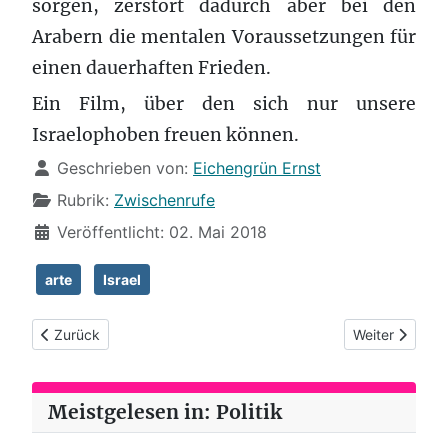
sorgen, zerstört dadurch aber bei den
Arabern die mentalen Voraussetzungen für
einen dauerhaften Frieden.
Ein Film, über den sich nur unsere
Israelophoben freuen können.
Details
Geschrieben von:
Eichengrün Ernst
Rubrik:
Zwischenrufe
Veröffentlicht: 02. Mai 2018
arte
Israel
Vorheriger Beitrag: Das Kreuz mit dem Kreuz
Nächster Beitr
Zurück
Weiter
Meistgelesen in: Politik