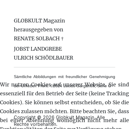
GLOBKULT Magazin
herausgegeben von
RENATE SOLBACH †
JOBST LANDGREBE
ULRICH SCHÖDLBAUER
Sämtliche Abbildungen mit freundlicher Genehmigung
Wir nutzen Cookies auf unserer Website. Sie sind
der Urheber. Front: ©2024 Lucius Garganelli, Serie G
essenziell für den Betrieb der Seite (keine Tracking
Cookies). Sie können selbst entscheiden, ob Sie die
Cookies zulassen möchten. Bitte beachten Sie, dass
Copyright © 2026 Globkult Magazin. Alle
bei einer Ablehnung womöglich nicht mehr alle
Rechte vorbehalten.